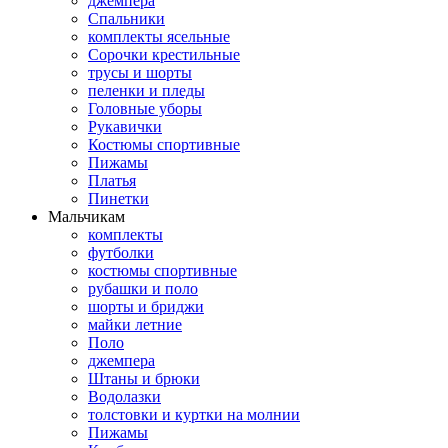
джемпера
Спальники
комплекты ясельные
Сорочки крестильные
трусы и шорты
пеленки и пледы
Головные уборы
Рукавички
Костюмы спортивные
Пижамы
Платья
Пинетки
Мальчикам
комплекты
футболки
костюмы спортивные
рубашки и поло
шорты и бриджи
майки летние
Поло
джемпера
Штаны и брюки
Водолазки
толстовки и куртки на молнии
Пижамы