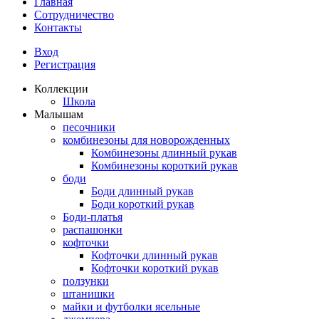
Главная
Сотрудничество
Контакты
Вход
Регистрация
Коллекции
Школа
Малышам
песочники
комбинезоны для новорожденных
Комбинезоны длинный рукав
Комбинезоны короткий рукав
боди
Боди длинный рукав
Боди короткий рукав
Боди-платья
распашонки
кофточки
Кофточки длинный рукав
Кофточки короткий рукав
ползунки
штанишки
майки и футболки ясельные