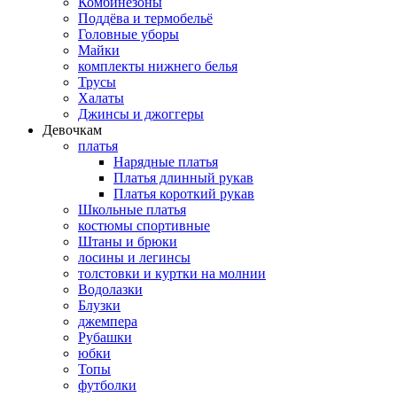
Комбинезоны
Поддёва и термобельё
Головные уборы
Майки
комплекты нижнего белья
Трусы
Халаты
Джинсы и джоггеры
Девочкам
платья
Нарядные платья
Платья длинный рукав
Платья короткий рукав
Школьные платья
костюмы спортивные
Штаны и брюки
лосины и легинсы
толстовки и куртки на молнии
Водолазки
Блузки
джемпера
Рубашки
юбки
Топы
футболки