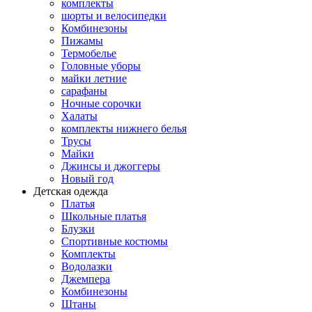
комплекты
шорты и велосипедки
Комбинезоны
Пижамы
Термобелье
Головные уборы
майки летние
сарафаны
Ночные сорочки
Халаты
комплекты нижнего белья
Трусы
Майки
Джинсы и джоггеры
Новый год
Детская одежда
Платья
Школьные платья
Блузки
Спортивные костюмы
Комплекты
Водолазки
Джемпера
Комбинезоны
Штаны