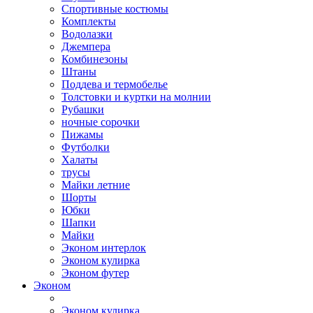
Спортивные костюмы
Комплекты
Водолазки
Джемпера
Комбинезоны
Штаны
Поддева и термобелье
Толстовки и куртки на молнии
Рубашки
ночные сорочки
Пижамы
Футболки
Халаты
трусы
Майки летние
Шорты
Юбки
Шапки
Майки
Эконом интерлок
Эконом кулирка
Эконом футер
Эконом
Эконом кулирка