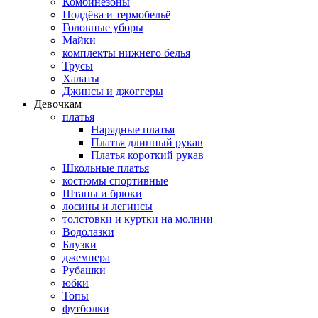
Комбинезоны
Поддёва и термобельё
Головные уборы
Майки
комплекты нижнего белья
Трусы
Халаты
Джинсы и джоггеры
Девочкам
платья
Нарядные платья
Платья длинный рукав
Платья короткий рукав
Школьные платья
костюмы спортивные
Штаны и брюки
лосины и легинсы
толстовки и куртки на молнии
Водолазки
Блузки
джемпера
Рубашки
юбки
Топы
футболки