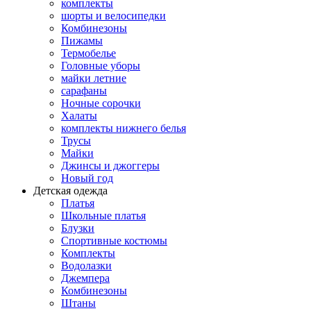
комплекты
шорты и велосипедки
Комбинезоны
Пижамы
Термобелье
Головные уборы
майки летние
сарафаны
Ночные сорочки
Халаты
комплекты нижнего белья
Трусы
Майки
Джинсы и джоггеры
Новый год
Детская одежда
Платья
Школьные платья
Блузки
Спортивные костюмы
Комплекты
Водолазки
Джемпера
Комбинезоны
Штаны