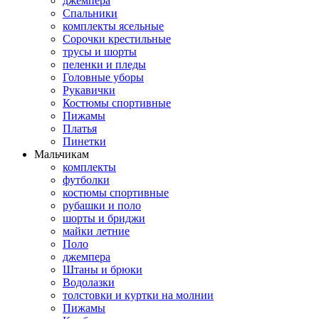
джемпера
Спальники
комплекты ясельные
Сорочки крестильные
трусы и шорты
пеленки и пледы
Головные уборы
Рукавички
Костюмы спортивные
Пижамы
Платья
Пинетки
Мальчикам
комплекты
футболки
костюмы спортивные
рубашки и поло
шорты и бриджи
майки летние
Поло
джемпера
Штаны и брюки
Водолазки
толстовки и куртки на молнии
Пижамы