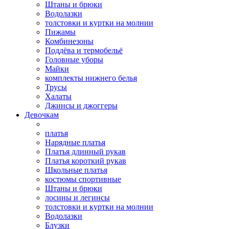
Штаны и брюки
Водолазки
толстовки и куртки на молнии
Пижамы
Комбинезоны
Поддёва и термобельё
Головные уборы
Майки
комплекты нижнего белья
Трусы
Халаты
Джинсы и джоггеры
Девочкам
платья
Нарядные платья
Платья длинный рукав
Платья короткий рукав
Школьные платья
костюмы спортивные
Штаны и брюки
лосины и легинсы
толстовки и куртки на молнии
Водолазки
Блузки