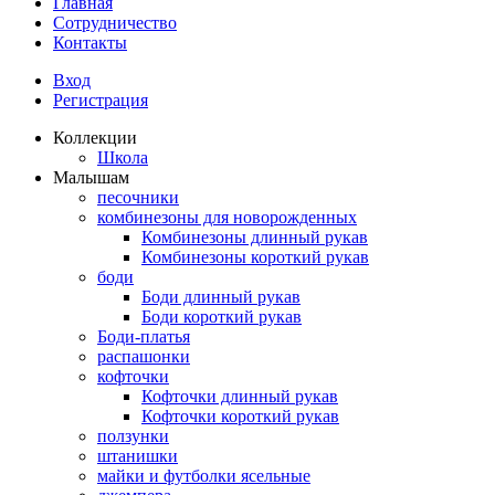
Главная
Сотрудничество
Контакты
Вход
Регистрация
Коллекции
Школа
Малышам
песочники
комбинезоны для новорожденных
Комбинезоны длинный рукав
Комбинезоны короткий рукав
боди
Боди длинный рукав
Боди короткий рукав
Боди-платья
распашонки
кофточки
Кофточки длинный рукав
Кофточки короткий рукав
ползунки
штанишки
майки и футболки ясельные