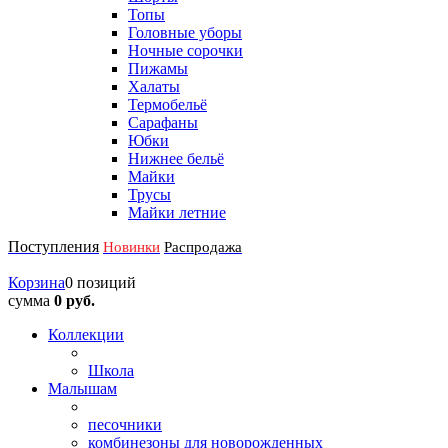
Топы
Головные уборы
Ночные сорочки
Пижамы
Халаты
Термобельё
Сарафаны
Юбки
Нижнее бельё
Майки
Трусы
Майки летние
Поступления
Новинки
Распродажа
Корзина
0 позиций
сумма
0 руб.
Коллекции
Школа
Малышам
песочники
комбинезоны для новорожденных