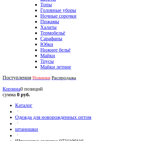
Топы
Головные уборы
Ночные сорочки
Пижамы
Халаты
Термобельё
Сарафаны
Юбки
Нижнее бельё
Майки
Трусы
Майки летние
Поступления
Новинки
Распродажа
Корзина
0 позиций
сумма
0 руб.
Каталог
Одежда для новорожденных оптом
штанишки