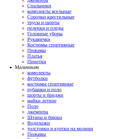
джемпера
Спальники
комплекты ясельные
Сорочки крестильные
трусы и шорты
пеленки и пледы
Головные уборы
Рукавички
Костюмы спортивные
Пижамы
Платья
Пинетки
Мальчикам
комплекты
футболки
костюмы спортивные
рубашки и поло
шорты и бриджи
майки летние
Поло
джемпера
Штаны и брюки
Водолазки
толстовки и куртки на молнии
Пижамы