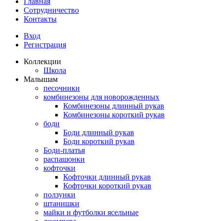
Главная
Сотрудничество
Контакты
Вход
Регистрация
Коллекции
Школа
Малышам
песочники
комбинезоны для новорожденных
Комбинезоны длинный рукав
Комбинезоны короткий рукав
боди
Боди длинный рукав
Боди короткий рукав
Боди-платья
распашонки
кофточки
Кофточки длинный рукав
Кофточки короткий рукав
ползунки
штанишки
майки и футболки ясельные