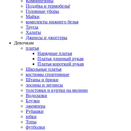
Комбинезоны
Поддёва и термобельё
Головные уборы
Майки
комплекты нижнего белья
Трусы
Халаты
Джинсы и джоггеры
Девочкам
платья
Нарядные платья
Платья длинный рукав
Платья короткий рукав
Школьные платья
костюмы спортивные
Штаны и брюки
лосины и легинсы
толстовки и куртки на молнии
Водолазки
Блузки
джемпера
Рубашки
юбки
Топы
футболки