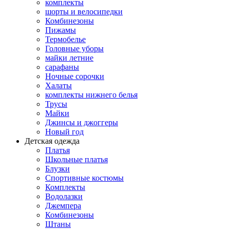
комплекты
шорты и велосипедки
Комбинезоны
Пижамы
Термобелье
Головные уборы
майки летние
сарафаны
Ночные сорочки
Халаты
комплекты нижнего белья
Трусы
Майки
Джинсы и джоггеры
Новый год
Детская одежда
Платья
Школьные платья
Блузки
Спортивные костюмы
Комплекты
Водолазки
Джемпера
Комбинезоны
Штаны