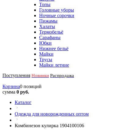
Топы
Головные уборы
Ночные сорочки
Пижамы
Халаты
Термобельё
Сарафаны
Юбки
Нижнее бельё
Майки
Трусы
Майки летние
Поступления
Новинки
Распродажа
Корзина
0 позиций
сумма
0 руб.
Каталог
Одежда для новорожденных оптом
Комбинезон кулирка 1904100106