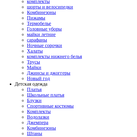
комплекты
шорты и велосипедки
Комбинезоны
Пижамы
Термобелье
Головные уборы
майки летние
сарафаны
Ночные сорочки
Халаты
комплекты нижнего белья
Трусы
Майки
Джинсы и джоггеры
Новый год
Детская одежда
Платья
Школьные платья
Блузки
Спортивные костюмы
Комплекты
Водолазки
Джемпера
Комбинезоны
Штаны