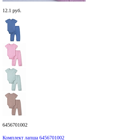
12.1 руб.
6456701002
Комплект лапша 6456701002