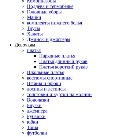
Комбинезоны
Поддёва и термобельё
Головные уборы
Майки
комплекты нижнего белья
Трусы
Халаты
Джинсы и джоггеры
Девочкам
платья
Нарядные платья
Платья длинный рукав
Платья короткий рукав
Школьные платья
костюмы спортивные
Штаны и брюки
лосины и легинсы
толстовки и куртки на молнии
Водолазки
Блузки
джемпера
Рубашки
юбки
Топы
футболки