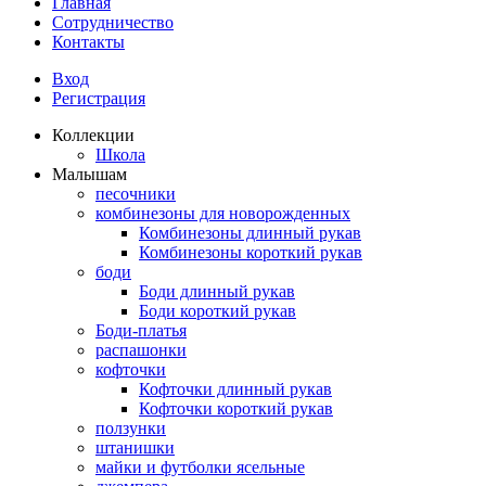
Главная
Сотрудничество
Контакты
Вход
Регистрация
Коллекции
Школа
Малышам
песочники
комбинезоны для новорожденных
Комбинезоны длинный рукав
Комбинезоны короткий рукав
боди
Боди длинный рукав
Боди короткий рукав
Боди-платья
распашонки
кофточки
Кофточки длинный рукав
Кофточки короткий рукав
ползунки
штанишки
майки и футболки ясельные