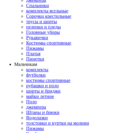
джемпера
Спальники
комплекты ясельные
Сорочки крестильные
трусы и шорты
пеленки и пледы
Головные уборы
Рукавички
Костюмы спортивные
Пижамы
Платья
Пинетки
Мальчикам
комплекты
футболки
костюмы спортивные
рубашки и поло
шорты и бриджи
майки летние
Поло
джемпера
Штаны и брюки
Водолазки
толстовки и куртки на молнии
Пижамы