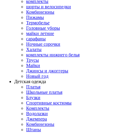
комплекты
шорты и велосипедки
Комбинезоны
Пижамы
Термобелье
Головные уборы
майки летние
сарафаны
Ночные сорочки
Халаты
комплекты нижнего белья
Трусы
Майки
Джинсы и джоггеры
Новый год
Детская одежда
Платья
Школьные платья
Блузки
Спортивные костюмы
Комплекты
Водолазки
Джемпера
Комбинезоны
Штаны