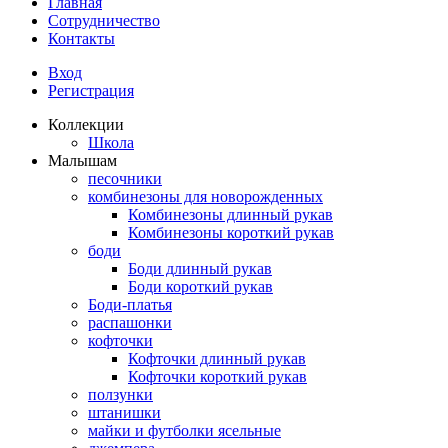
Главная
Сотрудничество
Контакты
Вход
Регистрация
Коллекции
Школа
Малышам
песочники
комбинезоны для новорожденных
Комбинезоны длинный рукав
Комбинезоны короткий рукав
боди
Боди длинный рукав
Боди короткий рукав
Боди-платья
распашонки
кофточки
Кофточки длинный рукав
Кофточки короткий рукав
ползунки
штанишки
майки и футболки ясельные