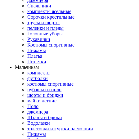
джемпера
Спальники
комплекты ясельные
Сорочки крестильные
трусы и шорты
пеленки и пледы
Головные уборы
Рукавички
Костюмы спортивные
Пижамы
Платья
Пинетки
Мальчикам
комплекты
футболки
костюмы спортивные
рубашки и поло
шорты и бриджи
майки летние
Поло
джемпера
Штаны и брюки
Водолазки
толстовки и куртки на молнии
Пижамы