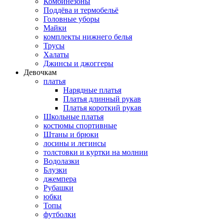
Комбинезоны
Поддёва и термобельё
Головные уборы
Майки
комплекты нижнего белья
Трусы
Халаты
Джинсы и джоггеры
Девочкам
платья
Нарядные платья
Платья длинный рукав
Платья короткий рукав
Школьные платья
костюмы спортивные
Штаны и брюки
лосины и легинсы
толстовки и куртки на молнии
Водолазки
Блузки
джемпера
Рубашки
юбки
Топы
футболки