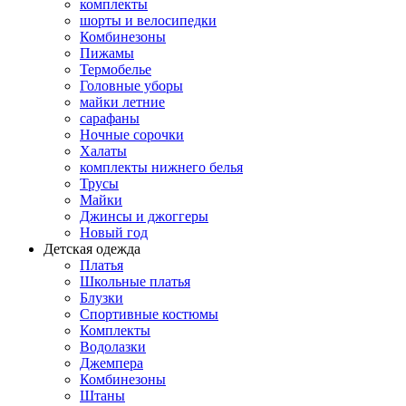
комплекты
шорты и велосипедки
Комбинезоны
Пижамы
Термобелье
Головные уборы
майки летние
сарафаны
Ночные сорочки
Халаты
комплекты нижнего белья
Трусы
Майки
Джинсы и джоггеры
Новый год
Детская одежда
Платья
Школьные платья
Блузки
Спортивные костюмы
Комплекты
Водолазки
Джемпера
Комбинезоны
Штаны