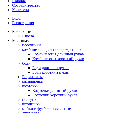
Главная
Сотрудничество
Контакты
Вход
Регистрация
Коллекции
Школа
Малышам
песочники
комбинезоны для новорожденных
Комбинезоны длинный рукав
Комбинезоны короткий рукав
боди
Боди длинный рукав
Боди короткий рукав
Боди-платья
распашонки
кофточки
Кофточки длинный рукав
Кофточки короткий рукав
ползунки
штанишки
майки и футболки ясельные