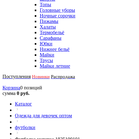
Топы
Головные уборы
Ночные сорочки
Пижамы
Халаты
Термобельё
Сарафаны
Юбки
Нижнее бельё
Майки
Трусы
Майки летние
Поступления
Новинки
Распродажа
Корзина
0 позиций
сумма
0 руб.
Каталог
Одежда для девочек оптом
футболки